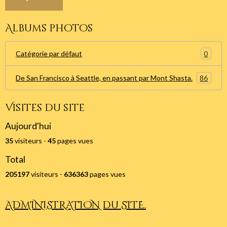
Albums photos
0
Catégorie par défaut
86
De San Francisco à Seattle, en passant par Mont Shasta.
Visites du site
Aujourd'hui
35
visiteurs -
45
pages vues
Total
205197
visiteurs -
636363
pages vues
ADMINISTRATION du SITE.