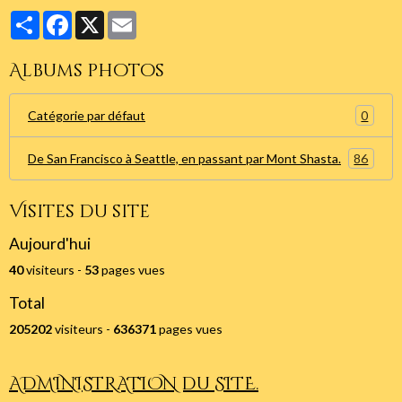
Partager
Facebook
X
Email
Albums photos
0
Catégorie par défaut
86
De San Francisco à Seattle, en passant par Mont Shasta.
Visites du site
Aujourd'hui
40
visiteurs -
53
pages vues
Total
205202
visiteurs -
636371
pages vues
ADMINISTRATION du SITE.