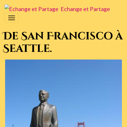
Echange et Partage
De San Francisco à
Seattle.