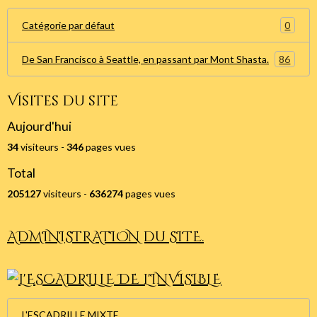
0
Catégorie par défaut
86
De San Francisco à Seattle, en passant par Mont Shasta.
Visites du site
Aujourd'hui
34
visiteurs -
346
pages vues
Total
205127
visiteurs -
636274
pages vues
ADMINISTRATION du SITE.
L'ESCADRILLE MIXTE