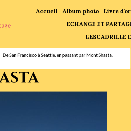
Accueil
Album photo
Livre d'or
ECHANGE ET PARTAG
tage
L'ESCADRILLE D
De San Francisco à Seattle, en passant par Mont Shasta.
asta