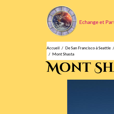
Echange et Par
Accueil
De San Francisco à Seattle
Mont Shasta
Mont Sh