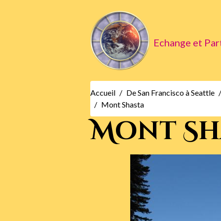
Echange et Par
Accueil
De San Francisco à Seattle
Mont Shasta
Mont Sh