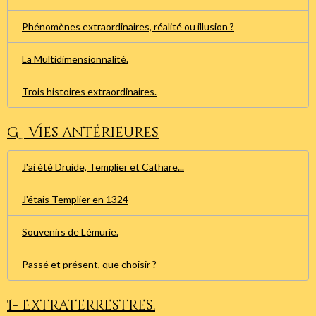
Phénomènes extraordinaires, réalité ou illusion ?
La Multidimensionnalité.
Trois histoires extraordinaires.
G- Vies antérieures
J'ai été Druide, Templier et Cathare...
J'étais Templier en 1324
Souvenirs de Lémurie.
Passé et présent, que choisir ?
I- Extraterrestres.