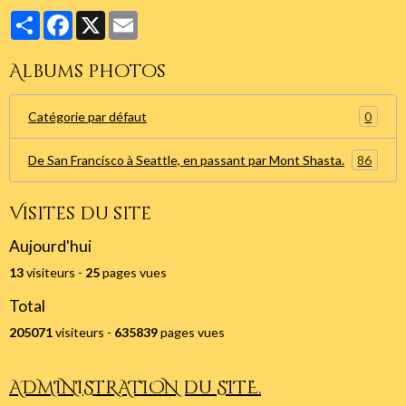
Partager
Facebook
X
Email
Albums photos
0
Catégorie par défaut
86
De San Francisco à Seattle, en passant par Mont Shasta.
Visites du site
Aujourd'hui
13
visiteurs -
25
pages vues
Total
205071
visiteurs -
635839
pages vues
ADMINISTRATION du SITE.