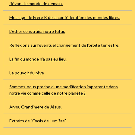
Rêvons le monde de demain.
Message de Frère K de la confédération des mondes libres.
L'Ether construira notre futur.
Réflexions sur l'éventuel changement de l’orbite terrestre.
La fin du monde n'a pas eu lieu.
Le pouvoir du rêve
Sommes-nous proche d'une modification importante dans
notre vie comme celle de notre planète ?
Anna, Grand'mère de Jésus.
Extraits de "Oasis de Lumière".