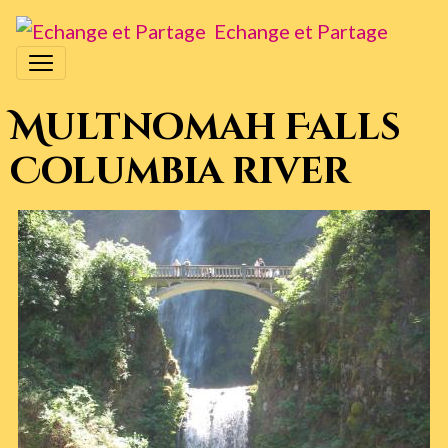
Echange et Partage
Multnomah Falls
Columbia river