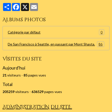
Partager
Facebook
X
Email
Albums photos
0
Catégorie par défaut
86
De San Francisco à Seattle, en passant par Mont Shasta.
Visites du site
Aujourd'hui
21
visiteurs -
85
pages vues
Total
205259
visiteurs -
636529
pages vues
ADMINISTRATION du SITE.