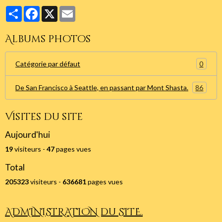
Partager
Facebook
X
Email
Albums photos
0
Catégorie par défaut
86
De San Francisco à Seattle, en passant par Mont Shasta.
Visites du site
Aujourd'hui
19
visiteurs -
47
pages vues
Total
205323
visiteurs -
636681
pages vues
ADMINISTRATION du SITE.