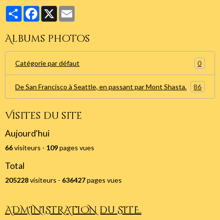
Partager
Facebook
X
Email
Albums photos
0
Catégorie par défaut
86
De San Francisco à Seattle, en passant par Mont Shasta.
Visites du site
Aujourd'hui
66
visiteurs -
109
pages vues
Total
205228
visiteurs -
636427
pages vues
ADMINISTRATION du SITE.