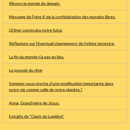
Rêvons le monde de demain.
Message de Frère K de la confédération des mondes libres.
L'Ether construira notre futur.
Réflexions sur l'éventuel changement de l’orbite terrestre.
La fin du monde n'a pas eu lieu.
Le pouvoir du rêve
Sommes-nous proche d'une modification importante dans
notre vie comme celle de notre planète ?
Anna, Grand'mère de Jésus.
Extraits de "Oasis de Lumière".