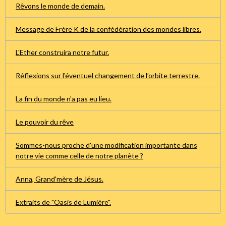
Rêvons le monde de demain.
Message de Frère K de la confédération des mondes libres.
L'Ether construira notre futur.
Réflexions sur l'éventuel changement de l’orbite terrestre.
La fin du monde n'a pas eu lieu.
Le pouvoir du rêve
Sommes-nous proche d'une modification importante dans
notre vie comme celle de notre planète ?
Anna, Grand'mère de Jésus.
Extraits de "Oasis de Lumière".