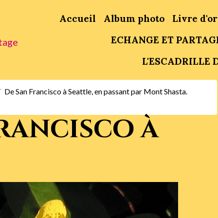
Accueil
Album photo
Livre d'or
ECHANGE ET PARTAG
tage
L'ESCADRILLE D
De San Francisco à Seattle, en passant par Mont Shasta.
rancisco à