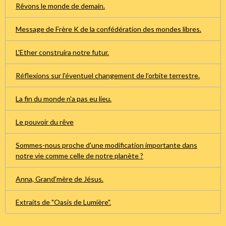
Rêvons le monde de demain.
Message de Frère K de la confédération des mondes libres.
L'Ether construira notre futur.
Réflexions sur l'éventuel changement de l’orbite terrestre.
La fin du monde n'a pas eu lieu.
Le pouvoir du rêve
Sommes-nous proche d'une modification importante dans
notre vie comme celle de notre planète ?
Anna, Grand'mère de Jésus.
Extraits de "Oasis de Lumière".