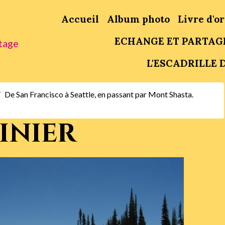
Accueil
Album photo
Livre d'or
ECHANGE ET PARTAG
tage
L'ESCADRILLE D
De San Francisco à Seattle, en passant par Mont Shasta.
inier