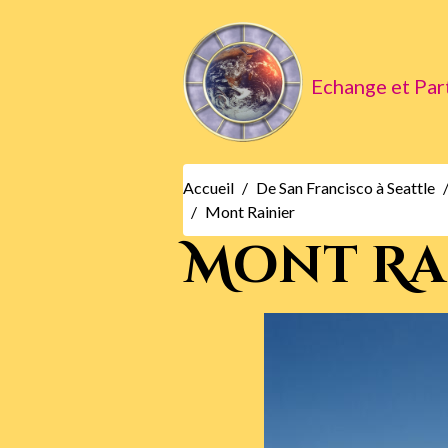
Echange et Par
Accueil
De San Francisco à Seattle
Mont Rainier
Mont Ra