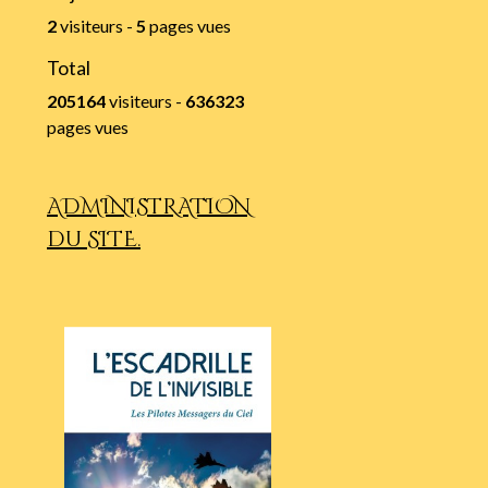
2
visiteurs -
5
pages vues
Total
205164
visiteurs -
636323
pages vues
ADMINISTRATION
du SITE.